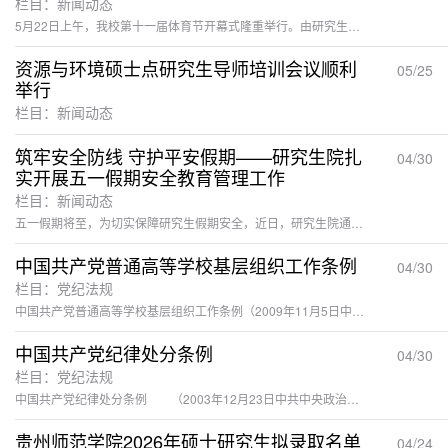
栏目：新闻动态
5月22日上午，我校第十一届体育节开幕式隆重举行。由研究生院全体教师带队的首届研究生方阵精彩亮相，成为开幕式一道崭新靓丽的风景线。2024年，我校成功获批硕士学位授予单位，正式开启高层次人才培养新征程。本次登场的研究生方阵共68名学子，涵盖3个硕士学位点、6个学院、8个专业方向，学科交叉融合、学子聚力奋进，充分体现了学校研究生多元培养的办学特色。操场上，他们步伐铿锵、英姿勃发，展现出昂扬向上的精神面貌；治学中，他们潜心研学、求真务实，踏实钻研学业、深耕专业领域。全体研究生学子将...
资源与环境硕士点研究生导师培训会议顺利
05/25
举行
栏目：新闻动态
筑牢安全防线 守护平安假期——研究生院扎
04/30
实开展五一假期安全教育管理工作
栏目：新闻动态
五一假期将至，为切实保障研究生假期安全，近日，研究生院通过召开安全教育主题班会与开展宿舍专项排查相结合的方式，全方位筑牢假期安全防线。主题教育班会上，研究生院万正老师结合典型安全案例，开展全覆盖假期安全警示教育，重点围绕多类安全要点开展宣讲。着重强调针对交通安全方面，提醒研究生遵守交通规则，选择正规交通工具，杜绝交通隐患；针对春夏汛期特点，防溺水、防汛安全知识，强调研究生远离危险水域，掌握恶劣天气下的避险技能。针对防诈骗方面，聚焦刷单返利、冒充客服退款等高发骗局，普及识别与应对...
中国共产党普通高等学校基层组织工作条例
04/30
栏目：党纪法规
中国共产党普通高等学校基层组织工作条例（2009年11月5日中共中央政治局常委会会议审议批准 2010年8月13日中共中央发布 2021年2月26日中共中央政治局会议修订 2021年4月16日中共中央发布）第一章 总则第一条 为了深入贯彻习近平新时代中国特色社会主义思想，贯彻落实新时代党的建设总要求和新时代党的组织路线，坚持和加强党对普通高等学校（以下简称高校）的全面领导，加强和改进高校党的建设，扎根中国大地办好中国特色社会主义大学，根据《中国共产党章程》和有关法律，制定本条例...
中国共产党纪律处分条例
04/30
栏目：党纪法规
中国共产党纪律处分条例 （2003年12月23日中共中央政治局会议审议批准 2003年12月31日中共中央发布 2023年12月8日中共中央政治局会议第三次修订 2023年12月19日中共中央发布） 第一编 总则 第一章 总体要求和适用范围 第一条 为了维护党章和其他党内法规，严肃党的纪律，纯洁党的组织，保障党员民主权利，教育党员遵纪守法，维护党的团结统一，保证党的理论、路线、方针、政策、决议和国家法律法规的贯彻执行，根据《中国共产党章程》，制定本条例。 第二条 党的...
贵州师范学院2026年硕士研究生拟录取名单
04/24