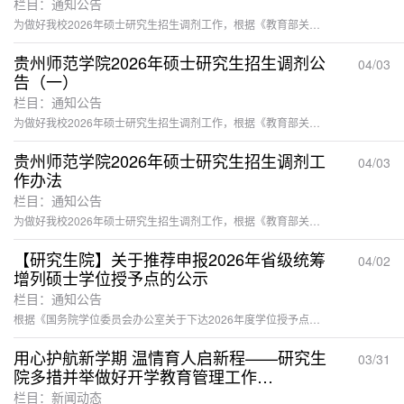
栏目：通知公告
为做好我校2026年硕士研究生招生调剂工作，根据《教育部关于印发〈2026年全国硕士研究生招生工作管理规定〉的通知》（教学〔2025〕2号）《关于做好2026年全国硕士研究生招生复试录取工作的通知》（教学司〔2026〕3号）等文件精神，现将我校调剂专业、调剂程序等信息公告如下：一、调剂专业信息本轮调剂专业信息见附表1。二、调剂基本要求（一）调剂考生须符合《贵州师范学院2026年硕士研究生招生章程》中调入专业规定的报考条件；（二）调剂考生须符合《2026年全国硕士研究生招生工作管...
贵州师范学院2026年硕士研究生招生调剂公
04/03
告（一）
栏目：通知公告
为做好我校2026年硕士研究生招生调剂工作，根据《教育部关于印发〈2026年全国硕士研究生招生工作管理规定〉的通知》（教学〔2025〕2号）《关于做好2026年全国硕士研究生招生复试录取工作的通知》（教学司〔2026〕3号）等文件精神，现将我校调剂专业、调剂程序等信息公告如下：一、调剂专业信息学院代码及名称专业代码及名称学习方式调剂名额研究方向原报考专业及相关要求001教育科学学院045101教育管理全日制13不区分研究方向1.第一志愿报考（0451）教育的考生按照初试总分由高...
贵州师范学院2026年硕士研究生招生调剂工
04/03
作办法
栏目：通知公告
为做好我校2026年硕士研究生招生调剂工作，根据《教育部关于印发〈2026年全国硕士研究生招生工作管理规定〉的通知》（教学〔2025〕2号）《关于做好2026年全国硕士研究生招生复试录取工作的通知》（教学司〔2026〕3号）等文件精神，结合学校招生工作实际，特制定本办法。一、调剂系统开放时间我校调剂系统首次开放时间为2026年4月8日00:00--4月8日14:00。第一轮调剂工作结束后，若部分专业还有调剂缺额，我校将另行公布接收调剂专业信息和调剂系统开放时间。二、调剂基本要求...
【研究生院】关于推荐申报2026年省级统筹
04/02
增列硕士学位授予点的公示
栏目：通知公告
根据《国务院学位委员会办公室关于下达2026年度学位授予点动态调整省级统筹增设硕士学位授予点增量名额并做好相关工作的通知》（学位办〔2026〕2号）、《关于开展贵州省2026年学位授予点动态调整工作的通知》等文件精神及要求，学校以服务国家重大战略和贵州省经济社会高质量发展的需求为目标，对照《2026年省级统筹增设硕士学位授予点名单》，结合学校学科学位点建设实际，通过对标对表审查、专家评议等程序，经校学位评定委员会审议，同意推荐数字经济（专业代码：0258）申报省级统筹增列硕士学...
用心护航新学期 温情育人启新程——研究生
03/31
院多措并举做好开学教育管理工作
2026.3.30
栏目：新闻动态