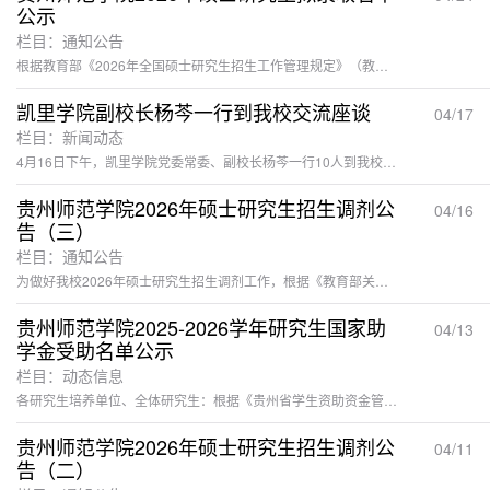
公示
栏目：通知公告
根据教育部《2026年全国硕士研究生招生工作管理规定》（教学〔2025〕2号）《关于做好2026年全国硕士研究生招生复试录取工作的通知》（教学司〔2026〕3号）等文件精神，现将我校2026年硕士研究生拟录取名单予以公示，最终录取名单将以上报教育部审核通过为准。 公示期：2026年4月24日--5月1日。如有异议，请在公示期内将反映材料（署具真实姓名）以书面形式提交至贵州师范学院研究生招生办公室。 联系电话:0851-86416508（贵州师范学院研究生招生...
凯里学院副校长杨芩一行到我校交流座谈
04/17
栏目：新闻动态
4月16日下午，凯里学院党委常委、副校长杨芩一行10人到我校，重点围绕硕士学位申报、学科建设相关工作开展交流座谈。校党委常委、副校长潘运出席会议，发展规划处、数学与大数据学院、地理与资源学院、旅游文化学院、研究生院、重点实验室等单位负责人参加会议，会议在印山书院山斗讲堂举行，由研究生院副院长钱长江主持。会上，潘运代表学校致欢迎辞，并简要介绍了学校的办学历史、学科布局及学位点建设工作的整体推进情况，重点聚焦申硕全过程，从顶层设计、组织架构、目标任务、经费保障、工作机制等方面，系统...
贵州师范学院2026年硕士研究生招生调剂公
04/16
告（三）
栏目：通知公告
为做好我校2026年硕士研究生招生调剂工作，根据《教育部关于印发〈2026年全国硕士研究生招生工作管理规定〉的通知》（教学〔2025〕2号）《关于做好2026年全国硕士研究生招生复试录取工作的通知》（教学司〔2026〕3号）等文件精神，现将我校调剂专业、调剂程序等信息公告如下：一、调剂专业信息本轮调剂专业信息见附表1。二、调剂基本要求（一）调剂考生须符合《贵州师范学院2026年硕士研究生招生章程》中调入专业规定的报考条件；（二）调剂考生须符合《2026年全国硕士研究生招生工作...
贵州师范学院2025-2026学年研究生国家助
04/13
学金受助名单公示
栏目：动态信息
各研究生培养单位、全体研究生：根据《贵州省学生资助资金管理办法》（黔财教〔2022〕118号）、《省财政厅省教育厅关于下达2025年学生资助补助经费（高等教育）的通知》（黔财教〔2025〕40号）、《贵州师范学院研究生奖助管理办法（试行）》（贵师院发〔2024〕122号）、贵州师范学院《关于开展2025-2026学年研究生国家助学金审核工作的通知》等文件要求，经研究生个人申请、各培养单位审核、研究生院复审，现将2025-2026学年研究生国家助学金受助人选名单进行公示，具体名单...
贵州师范学院2026年硕士研究生招生调剂公
04/11
告（二）