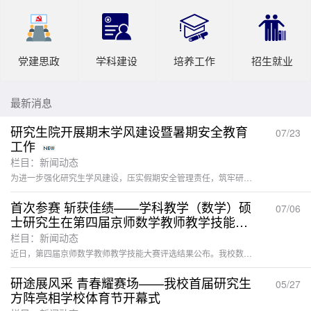
党建思政
学科建设
培养工作
招生就业
最新消息
研究生院开展期末学风建设暨暑期安全教育
07/23
工作
栏目：新闻动态
为进一步强化研究生学风建设，压实假期安全管理责任，筑牢研究生思想与安全防线。近日，研究生院组织全体研究生召开期末安全教育主题会议，聚焦考试诚信、学术规范及暑期安全等方面开展专项教育。主题会议围绕期末考风考纪与学术诚信展开教育。着重强调考试诚信的重要意义，明确各类考试违纪违规行为及处理后果，引导研究生树立诚信应考意识，自觉遵守考试纪律。同时强调禁止使用AI全盘代写、抄袭拼凑课程作业，坚守学术底线、恪守科研诚信，杜绝学术不端行为。针对暑期安全工作，重点强调出行交通、人身财产、防诈骗...
首次参赛 斩获佳绩——学科教学（数学）硕
07/06
士研究生在第四届京师数学教师教学技能大
赛中取得优异成绩
栏目：新闻动态
近日，第四届京师数学教师教学技能大赛评选结果公布。我校数学与大数据学院组织学科教学（数学）硕士研究生首次参加该赛事，整体表现优异，共有五名研究生的作品凭借深厚的数学学科知识、扎实的教学基本功与富有创新性的教学设计理念，在全国近800件参赛作品中脱颖而出分别获得一、二、三等奖，其中，蒋常凤的作品获全国一等奖，付贤轩的作品获全国二等奖，曾金、彭文蓉、赵远超的作品获全国三等奖。京师数学教师教学技能大赛是由国家教材建设重点研究基地和北京师范大学联合主办的全国性教学技能竞赛，旨在推进数学...
研途展风采 青春耀赛场——我校首届研究生
05/27
方阵亮相学校体育节开幕式