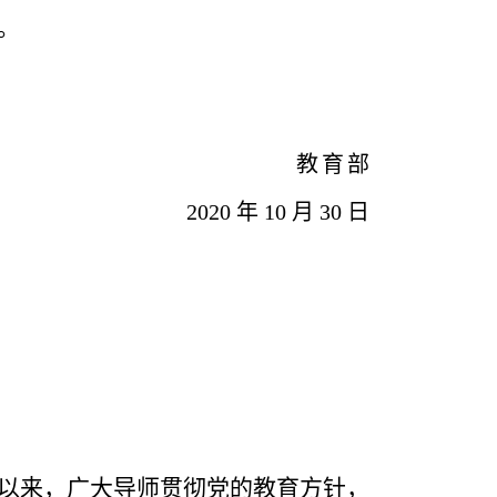
。
教
育
部
2020
年
10
月
30
日
以来，广大导师贯彻党的教育方针，